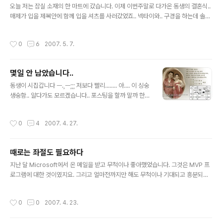
효사상의 사회 분위기를 조성하고, 지방 및..
오늘 저는 잠실 소재의 한 마트에 갔습니다. 이제 이번주말로 다가온 동생의 결혼식..
매제가 입을 제복안에 함께 입을 셔츠를 사러갔었죠.. 넥타이와.. 구경을 하는데 솔직
히 저는 쇼핑엔 큰 관심이 없는지라.. 들고온 다이어리만 뒤적이고 있었습니다. 평소
에도 잘 쓰지도 않는 다이어리인데.. 지갑처럼 쓰는지라.. 뻔한 내용물만 보고 있던 셈
작성시간
0
6
2007. 5. 7.
이죠.. 다이어리에 들어있던 한 선불카드를 꺼내어 여기서도 사용이 가능한가.. 하면
서 뒤적거리다가.. 누군가 저를 부르는 소리에 주변을 둘러봤습니다. 거긴.. 한 6년전
쯤 알게된 사람이 서 있었습니다. 정말 대학 새내기시절.. 용돈벌이때문에 시작한 아
몇일 안 남았습니다..
르바이트.. 그때 그 업체에서 함께 일했던 분이였습니다. 옷을 사러오셨다면서.. 주변
글 내용
을 둘러봤는데.. 무엇인가 열중해서 뚫어..
동생이 시집갑니다 ㅡ.,ㅡ;;; 저보다 빨리........ 아.... 이 싱숭
생숭함.. 알다가도 모르겠습니다.. 포스팅을 할까 말까 한참
을 고민했습니다..;; 급조한 인터넷용 청첩장.. 제가 실력만
더 있었더라면.. 플래쉬로 이뿌~~게 만들어 주고 싶은데..
작성시간
0
4
2007. 4. 27.
디자인 감각도 없고.. -_- 실력도 없고.. 가진게 없는지라..
혹시 저 아시는 분들 이글 보시면 와서 축하 해주세요~~ ^
^ ps : 최고의 우연이죠 -_- 부모님과 결혼기념일이 같습
때로는 좌절도 필요하다
니다 ;;;
글 내용
지난 달 Microsoft에서 온 메일을 받고 무척이나 좋아했었습니다. 그것은 MVP 프
로그램에 대한 것이였지요. 그리고 얼마전까지만 해도 무척이나 기대되고 흥분되었
었습니다. 저 프로그램에 선정되어 많은 사람들과 교류할 수 있다면.. 이라는 생각으
로 말이죠 Most Valuable Professional 이라는 저 프로그램 마크와 이름 언제나
작성시간
0
0
2007. 4. 23.
처럼 혜택도 눈에 띄었고 무엇보다 저 마크, 이름에 대한 소유욕이 생기더군요. (고등
학생들이 좀 더 좋은 대학 간판에 열망하는 것을 비유로 든다면 들 수 있을까요?) 하