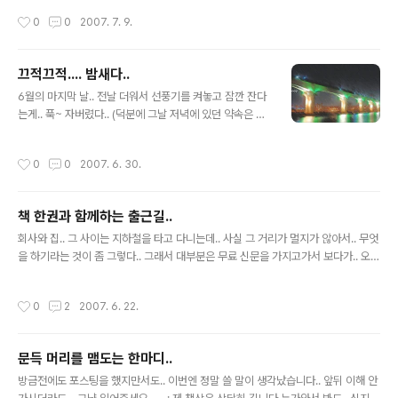
였습니다. 입구 앞에서 서서 좌우를 잘 살펴보더니 차가 안옴을 확인하고 손을 들고
작성시간
0
0
2007. 7. 9.
지나가더군요. 그에 반해 근처에 있던 어른들은.. 6차선의 넓은 길을 좌우 살펴보고
무단횡단을 하더군요.. 후.. 나이가 들면서 이렇게까지 바뀌나 싶더군요. 사실 저만 돌
아보더라도 어린시절 손들고 건너는 것을 생활처럼 여겼는데 어느순간부터 손보다
끄적끄적.... 밤새다..
는 얼굴을 내밀고 좌우를 살피는게 습관이 되어버렸습니다. 질서를 지키겠다는 그 모
글 내용
습.. 어린시절의 그 순수함은 모두 어디로 간걸까요?
6월의 마지막 날.. 전날 더워서 선풍기를 켜놓고 잠깐 잔다
는게.. 푹~ 자버렸다.. (덕분에 그날 저녁에 있던 약속은 펑
크..-_-) 그리고 태터툴즈 홈페이지에서 이것저것 보다가..
마음에 드는 플러그인으로 페이지를 장식하고.. 그 페이지
작성시간
0
0
2007. 6. 30.
에 넣을만한 사진을 하나 찾아야겠단 생각에.. 그동안 모아
뒀던 저장소를 열었다. 작년 4월 15일.. DSLR이라는 카메
라를 산지 몇달.. 처음으로 나갔던 DSLR 동호회의 출사 그
책 한권과 함께하는 출근길..
중에 마음에 드는 것을 한장 골라 이리저리.. 고쳐봤지만..
글 내용
도통 지금 블로그와 교감이 이뤄지지 않는 것 같아.. 결국
회사와 집.. 그 사이는 지하철을 타고 다니는데.. 사실 그 거리가 멀지가 않아서.. 무엇
포스팅으로 전환해야겠단 생각이 들었다.. 예전에도 습관
을 하기라는 것이 좀 그렇다.. 그래서 대부분은 무료 신문을 가지고가서 보다가.. 오늘
적으로 말해왔지만.. 사진은 내 생각을 담는 것이라고.. 그
은 예전에 모 이벤트로 받은 "그남자 그여자 3"이라는 책을 가지고 나왔다. 이 책은..
리고 둘러보니 내 사진은 야경이 참 많았다.. 사람과 사람
MBC FM4U, 이소라의 음악도시에서 나온 사랑에 대한 내용을 담은 책이라했다..
작성시간
0
2
2007. 6. 22.
을..
1/3가량을 읽은 이 책을 보면서.. 사랑에 빠지기 시작하는.. 혹은 사랑에서 힘들어하
는.. 그리고 고민하고 갈등하는 사람들의 이야기를 보면서.. 나는 왜 이렇게 할 수 없
었을까..라고 생각을 했다.. 그러면서 한편으로 드는 생각이.. 살면서 너무 완벽하게
문득 머리를 맴도는 한마디..
나만의 벽을 만들고 사는게 아닌가 하는 생각도 들었다. 회사에서야 그래야되겠지
글 내용
만.. 일상의 생활에서까지야...
방금전에도 포스팅을 했지만서도.. 이번엔 정말 쓸 말이 생각났습니다.. 앞뒤 이해 안