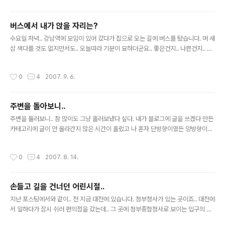
화가 없으면 안되었다. 그리고 줄기차게 내 삐삐번호를 눌러서였을까.. 지금 문자를
치는 것 만큼이나 내 번호를 누르는게 빨랐다. 그렇게 한해.. 두해가 흘러갔고 내가 고
버스에서 내가 앉을 자리는?
등학교 3학년시절에 손에 넣었던 첫 이동전화인 PCS는.. 즉각적인(?) 이라는 반응
글 내용
이 가능했다. 문자가 오면 바로 보내고, 전화가 ..
수요일 저녁.. 강남역에 모임이 있어 갔다가 집으로 오는 길에 버스를 탔습니다. 머 새
삼 색다를 것도 없지만서도.. 오늘따라 기분이 묘하더군요.. 좋은건지.. 나쁜건지.. 여
튼간에.. 제가 타는 버스는 강남역이 종착지이기때문에 말 그대로 "꼭지점 찍고 집으
로 돌아가는" 버스였습니다. 강남이라해도 늦은 시간이여서 그닥 사람도 많지 않았
작성시간
0
4
2007. 9. 6.
죠... 한 3-4명 있었을까요.. 빈자리를 찾아 앉고 나니 문득 이런 생각이 들었습니다.
아는 일행이 아니고서야 버스를 타면 2인석이라해도 빈자리를 찾아 앉곤했는데.. 어
느정도 가고나면 분명 많은 2인 자리가 1자리씩 비게될 것이고.. 그럼 그 때부터 타는
주변을 돌아보니..
사람들은 무슨 생각으로 그 자리에 앉을까...하고 말이죠.. 전 종종 버스를 탈때면 황
글 내용
당한 상상을 하곤합니다. 만약에 ..
주변을 둘러보니.. 참 많이도 그냥 흘러보냈다 싶다. 내가 블로그에 글을 쓰겠다 만든
카테고리에 글이 안 올라간지 많은 시간이 흘렀고 나 혼자 단방향이였든 양방향이였
든 함께 알고 지냈던 블로거의 글도 읽지 않고 흘려보냈다. 문득 돌아보면 방황을 한
것이 맞는데.. 방황이 아니라 애써 부인하고 싶다. 그러면서도 어디로, 어떻게 나가야
작성시간
0
4
2007. 8. 14.
되는지도 모르고 있다. 매일아침, 아니 시시때때로 인터넷 포털을 보면 수많은 뉴스
가 올라오고 세상은 그렇게 돌아가는데.. 난 이 자리에서 무엇을 하고 있는 것일까 늘
상 습관처럼 들어갔던 많은 온라인 사이트에서 활동하고, 그 사이트에 등록해둔 프로
손들고 길을 건너던 어린시절..
필 사진. 쓴 글을 볼 때마다 툭 튀어나오는 그 사진.. 사진 속에 있는 나는 웃고 있는
글 내용
데.. 이 글을 쓰고 있는 나는 웃는건 아닌거 ..
지난 포스팅에서와 같이.. 전 지금 대전에 있습니다. 정부청사가 있는 곳이죠.. 대전에
서 일하다가 잠시 쉬러 편의점을 갔는데.. 그 곳에 정부종합청사로 보이는 입구의 길
건너였습니다. 편도 3차선의 큰 도로였는데.. 정부청사 입구를 지나는 한 소녀가 보