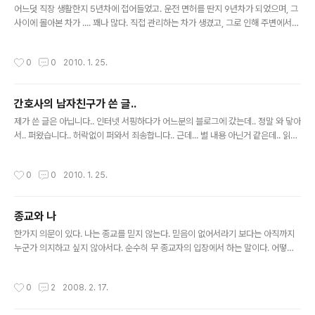
하필이면 야근을 해야되는 이 시점에.. ..
어느덧 직장 생활한지 5년차에 접어들었고. 운전 면허를 딴지 9년차가 되었으며, 그
사이에 몰아본 차가 .... 꽤나 많다. 직접 관리하는 차가 생겼고, 그로 인해 주변에서
돈 모으긴 글렀다라고 해도 기분 좋았다 동호회 활동을 하면서 많은 사람들을 알게
됐고, 도움이 필요할때 스스럼없이 전화해서 물어보고 정모때 만나면 서로 껴안고도
작성시간
0
0
2010. 1. 25.
뻘쭘하지 않는 사람들이 있다. 나이 서른이 되었고, 지갑을 열면 현금보다 영수증이
많다 누군가처럼 나에게도 작지만 스타일을 보여줄 수 있는 물품을 갖고 싶어하게 됐
고 패션에 관심없어서 아무옷이나 대충 입고 다니던 내가.. 아침에 옷장을 열고, 오늘
간호사의 남자친구가 쓴 글..
은 머 입지? 하고 고민을 한다. 참 많은 변화가 있었는데.. 그동안 꾸준하게 변하지 않
글 내용
은게 있다면.. 그건 허전함일꺼다 많은 사람..
제가 쓴 글은 아닙니다.. 인터넷 서핑하다가 어느분의 블로그에 갔는데.. 정말 와 닿아
서.. 퍼왔습니다.. 허락없이 퍼와서 죄송합니다.. 근데... 별 내용 아닌거 같은데.. 읽고
또 읽게 되네요. 전 만약에.. 저 상황이라면 저렇게 할 수 있을까요? 그리고 누군가 절
사랑해준다면 저렇게 받을 수도 있을까요? 내가 사랑하는 사람은 간호사다. 대학에
작성시간
0
0
2010. 1. 25.
서 간호학을 배웠고 보건복지부 장관에게 자격증을 받았으며 병원에서 간호사로 일
하고 있으니 간호사다. 나는 간호사를 사랑하는 간호사의 애인이다. 나이트, 이브, 데
이, 오프라는 단어에 익숙하고 수시로 바뀌는 근무일정을 외우는 간호사의 애인 맞
종교와 나
다. 간호사를 사랑한다는 것은 나도 간호사가 되어야 한다는 자세가 필요하다. 그래
글 내용
서 간혹 간호사의 애인들은 자신의 애인이 불..
한가지 의문이 있다. 나는 종교를 믿지 않는다. 믿음이 없어서라기 보다는 아직까지
누군가 의지하고 싶지 않아서다. 순수히 무 종교자의 입장에서 하는 말이다. 어떻게
보면 눈에 보이는 것만을 믿는 그런 사람이라서 일지도 모른다. 종교를 갖고 있는 사
람들과 없는 사람들에게 종교에 대해서 물어보면.. 대답은 전혀 다르다. 한때 난 객관
작성시간
0
2
2008. 2. 17.
적으로 그러한 이야기에 대해서 서로의 입장을 들어보며 나의 입장을 정해보고자 했
었다. 하지만 그 차이는 내가 전혀 이해하기 힘들정도로 어려웠다. 종종 주변에 계신