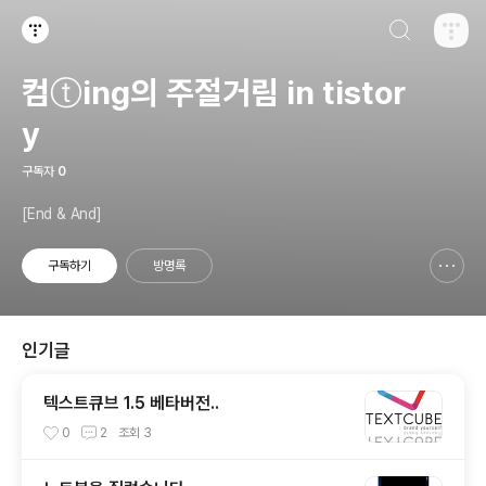
검색하기
티스토리
컴ⓣing의 주절거림 in tistor
y
구독자
0
[End & And]
구독하기
방명록
신고하기 레이어
열기
인기글
텍스트큐브 1.5 베타버전..
0
2
조회
3