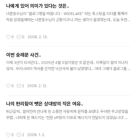
분들께 여쭤보면.. 종교의 차이가 일생의 반려자를 찾는 것에도 엄청난 비중을 갖고
나에게 있어 의미가 있다는 것은..
있을 정도였다. 도대체 왜? 뉴스를 보면.. 반려자를 찾는데 조건에는 돈, 명예, 학벌,
글 내용
직장등의 조건은 수두룩하게 보이는데.. 종교적인..
너른호수님의 "블로그명을 바꿉니다 - WiDELaKE" 라는 포스팅을 리더를 통해서
처음 읽었을때에는 너른호수님의 근황이구나..하는 생각이 들었었는데.. 오늘 두번째
보게 되니까.. 문득 그런 생각이 들었습니다. 온라인 상에서 사용하는 내가 지은 내 이
름.. 하나의 이름을 가지고 오랫동안 사용해서.. 이제는 익숙한.. 온라인에서만큼은 본
작성시간
0
0
2008. 2. 13.
명보다도 더 편하고 익숙한.. 저도 컴ⓣing 이라는 닉넴을 사용하고 있기는 하지만..
실제로 사용한 년수는.. 정확하게 언제부터 썼는지 기억은 나지 않지만.. 아마도 mIR
C라는 프로그램을 사용하게 되면서 였던거 같군요.. 그럼 대충.. 2000년 내지 200
이번 숭례문 사건..
2년 그 사이가 되겠단 추측아닌 추측을 해봅니다. 몇일 전 올린 포스팅에서와 같이..
글 내용
전 요즘 아주 행복한 핑크빛..
이제 3년이 되어간다... 2005년 4월 5일이였던 것 같은데.. 식목일이 얼마 지나지
않아.. 우리나라의 역사를 간직한 낙산사에 불이 났었었다... 아마 그때가 블로그를 시
작한 지 얼마 되지 않아서였는지 그 사건을 더더욱 잊지 못하는 것 같다. 참.... 그때에
도 기분이 착찹했었는데.. 이번엔 그보다 더 하다.. 낙산사에서의 사고는 그래도 바짝
작성시간
0
2
2008. 2. 12.
마른 숲에서 불이 날 수도 있겠다라고 생각을 하겠지만.. 이번은 정말 불을 낸 사람을
용서하기 힘들 것 같다. 솔직히 서울에 산지 20년이 넘어섰지만.. 아직 그 정면앞에
서 그 웅장한 역사의 흔적도 살펴보지 못했는데.. 그냥 그 옆을 지나갈때면 언젠가 이
나의 편리함이 뺏은 상대방의 작은 여유..
앞에서 지난 역사를 한번 마추져보리라 생각만 하곤했었는데.. 누가 잘못했느냐는 서
글 내용
로의 잘못을 미루는 것을 보..
퇴근길에.. 얼마전에 만나게 된 소중한 사람에게 문자를 보냈다. 두어번 주고받았을
무렵.. 나에게 온 메시지는 '전원 off등의 이유로 메시지가 전달되지 않았습니다' 라
는 안심문자 라는 서비스였다. 갑자기 옛날 생각이 들었다. 내가 고등학생이 되면서
처음 손에 넣은 삐삐.. 그때엔 즉각적인 응답을 하지 못하는 경우가 많았다. 메시지를
작성시간
0
2
2008. 1. 2.
받았더라도 수업시간이면 별수 없었고, 수업시간이 아니라하더라도 주변에 공중전