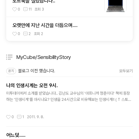
노트북을 질렀습니다..
0
11
조회
3
오랫만에 지난 시간을 더듬으며....
0
2
조회
2
MyCube/SensibilityStory
분류 전체보기
주요 글 목록
블로그 이전 했습니다.
모두보기
공지
나의 인생시계는 오전 9시.
글 내용
미투데이에서 소개를 받았습니다.. 김난도 교수님의 '아프니까 청춘이다' 책에 등장
하는 '인생시계'를 아시나요? 인생을 24시간으로 비유해보는 인생시계!! ( T 스토어
에 APP가 무료로 등록되어있더군요.. 필요하신 분은 받으시길;;;) 저의 인생시계는
이제 아침 9시이네요 출근해서 일하려고 시작하는 시간이군요.. 그 문구열은 이렇게
작성시간
0
1
2011. 9. 8.
이야기 하고 있습니다. "당신의 인생은 아직, 오전 9시 00분 입니다. 정오가 다가오
고 있습니다. 당신은 오전에 무엇을 남겼습니까? 그리고, 무엇을 남기고 싶습니까?
스스로의 질문에 당당해질 수 있도록, 정오가 되기전에 실행하세요. 당신의 꿈을.."
어느덧.....
사실 글을 쓰는 이시간으로부터 약 4시간 쯤.. 저는 무척이나 힘든 일을 겪었습니다.
글 내용