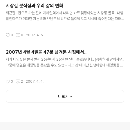
지만.. 솔직한 심정으로 저는 저 MVP 라는 이름에 걸맞지 않는 사람이라고 생각을
시장길 분식집과 우리 삶의 변화
합니다. 활발한 블로깅으로 보고 메일을 보내셨다고 했지만, 제 블로그에는 신변잡기
글 내용
부터 지내면서 알게된 소소한 것들만이..
퇴근길.. 집으로 가는 길에 지하철역에서 내리면 바로 맞닿아있는 시장통 골목.. 대형
할인마트가 거대한 자본력과 브랜드 네임으로 들이닥치고 서서히 죽어간다는 재래
시장속에서도 초등학교가 아닌 국민학교를 다니던 그 시절 골목에 조금씩 터를 잡고
물건을 쌓아두고 파는 사람들이 있었고 때로는 떡볶이며 튀김을 먹고싶어 학교가 끝
작성시간
0
0
2007. 4. 5.
나면 집보다 시장을 먼저 찾았었다. 자신의 컵 떡볶이에는 떡이 몇개가 있다며 서로
자기 떡볶이가 더 많다고 자랑하면서 지냈었고, 지금 생각해보니 떡을 담아주는 아주
머니도 장삿속에 그렇게 넣지 않았나 싶다. 어쩌다가 1개 더 들어있으면 그게 그렇게
2007년 4월 4일을 47분 남겨둔 시점에서..
행복할 수 없었지만.. 이젠 시장통에 앉아 떡볶이든 순대든 무엇을 먹어도 조금 더 달
글 내용
라는 소리보다는 묵묵히 내가 먹을 것만 먹고 돈을 내고 나오는..
제가 태양빛을 본지 벌써 26년에서 26일 뺀 날이 흘렀습니다.. (정확하게 말하자면..
그중에 몇일은 태양빛을 못봤을 수도 있습니다..;; 갓 태어난 신생아한테 태양빛을 보
여줬을리 없을 수도 있으니까요;;; ) 어찌됐든간에.. 벌써 2007년 4월이 시작된지도
4일이 지났습니다. 요즘들어 괜시리 신세타령을 많이 하게 됩니다. 늘상 그래왔듯이
작성시간
0
2
2007. 4. 4.
이때가 되면... 항상 이런식으로 신세타령을 하죠.. 여자친구가 없어서 이런 삶을 사는
게야.. 머 그럴수도 있고... 아닐 수도 있습니다만.. 솔직히 지금 제 입장에선 그게 제
일 큰 비중을 두고 있다고 하고 싶습니다.. (어떻게 보면 절실한 것 일수도 있습니다..)
더보기
사실 오늘 회사에서 감당하지 못할 사고...를 쳤습니다. (어쩌면 감당할 수 있었을지
모릅니다.. 지..