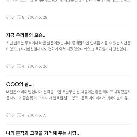
가시더라도... 그냥 읽어주세요 -_-; 제 책상은 상당히 깁니다 누가와서 봐도.. 심지어
가구매장의 사람들이 와도 제 책상을 보면.. 상당히 놀랍니다. 군 전역할 무렵, 어디
가구단지에서 주문해서 산건데.. 당시 제가 꿈꾸던 책상은 사무실에서 쓰던 엄청나게
작성시간
0
8
2007. 5. 28.
긴 철제책상이였고 어머님은 절대!! 철제책상은 안된다며 반대를 하고 계셨죠.. 그러
다가 합의점을 찾은게 주문식 책상으로 하자.. 였고, 어떤 매장에 들어가서 책상판은
2미터로 해주세요. 라고 해버렸던거죠.. (당시 상담을 하고 있던 사람은 그 매장 주인
지금 우리들의 모습..
아저씨였더군요 -_-;;) 그 아저씨의 설득이 또 다시 시작됐습니다. 2미터란건.. 엄청
글 내용
길다고...;; 그래서 또다시..
지난 한주는 무척이나 바쁜 날들이였습니다. 좋게말하면 인내를 기를 수 있는 시간들
이였죠.. (석가탄신일까지도 전화가 와서 나갔었으니까요...) 목요일까지 정신없다가
금요일을 맞이했는데 회사가 아니였지만, 그곳에서 일을 하고 시간을 보낼수 있었다
는 것에 너무 행복한 마음까지 들더군요 -_-; 그리고 집에 들어와서 좀 늦게까지 컴
작성시간
0
4
2007. 5. 26.
퓨터를 하다가 잠에 들었습니다. 오전에 잠시 삼성서비스센터에 노트북 수리차 다녀
온 뒤로는 휴일의 기분을 만끽하면서 보냈습니다. 방금전에도 휴대폰에 떠있는 5월
26일 토요일이라는 날짜에 내일 하루 더 휴일이 있다는 것을 확인하고 또다시 행복
○○○의 날....
함에 빠졌더라죠.. 서론이 무척이나 길었습니다. 오후에 TV를 켜놓고 혼자 집을 지키
글 내용
며 거실에 있었습니다. 우연히 채널을 돌리다가 멈춘 곳에서는 ..
내일은 어버이 날입니다. 달력을 보면 무슨무슨 날 처음에는 좋은 의미로 시작했을지
몰라도.. 지금은 많이 그 의미가 변색된 날도 있죠.. 문득 네이버에서 어버이날의 유래
가 궁금해져 검색을 해봤습니다. 1956년 국무회의에서 해마다 5월 8일을 어머니날
로 정해 17회까지 행한 뒤 1973년 3월 30일, ‘각종 기념일 등에 관한 규정’(대통령
작성시간
0
4
2007. 5. 7.
령 6615호)에서 어버이날로 개칭해 현재까지 기념식과 기념행사를 거행해 오고 있
다. 제정 목적은 범국민적 효사상 앙양과 전통 가족제도의 계승 발전은 물론, 사회와
이웃에 모범이 되는 효행자, 전통 모범가정, 장한 어버이를 발굴해 포상·격려하는 데
나의 흔적과 그것을 기억해 주는 사람..
있다. 보건복지부에서 행사를 주관하며, 포상 대상자를 각계 각층에서 고루 선발해
글 내용