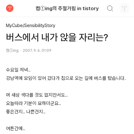
검색하기
컴ⓣing의 주절거림 in tistory
티스토리
MyCube/SensibilityStory
버스에서 내가 앉을 자리는?
컴ⓣing
2007. 9. 6. 01:09
수요일 저녁..
강남역에 모임이 있어 갔다가 집으로 오는 길에 버스를 탔습니다.
머 새삼 색다를 것도 없지만서도..
오늘따라 기분이 묘하더군요..
좋은건지.. 나쁜건지..
여튼간에..