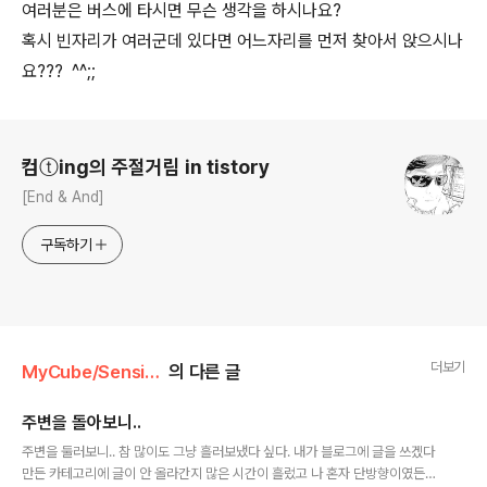
여러분은 버스에 타시면 무슨 생각을 하시나요?
혹시 빈자리가 여러군데 있다면 어느자리를 먼저 찾아서 앉으시나
요??? ^^;;
로그 정보
컴ⓣing의 주절거림 in tistory
[End & And]
구독하기
더보기
MyCube/SensibilityStory
의 다른 글
주변을 돌아보니..
글 내용
주변을 둘러보니.. 참 많이도 그냥 흘러보냈다 싶다. 내가 블로그에 글을 쓰겠다
만든 카테고리에 글이 안 올라간지 많은 시간이 흘렀고 나 혼자 단방향이였든