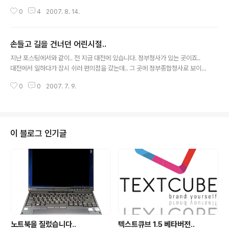
양방향이였든 함께 알고 지냈던 블로거의 글도 읽지 않고 흘려보냈다. 문득 돌
0
4
2007. 8. 14.
아보면 방황을 한 것이 맞는데.. 방황이 아니라 애써 부인하고 싶다. 그러면서도
어디로, 어떻게 나가야되는지도 모르고 있다. 매일아침, 아니 시시때때로 인터
넷 포털을 보면 수많은 뉴스가 올라오고 세상은 그렇게 돌아가는데.. 난 이 자리
손들고 길을 건너던 어린시절..
에서 무엇을 하고 있는 것일까 늘상 습관처럼 들어갔던 많은 온라인 사이트에서
글 내용
활동하고, 그 사이트에 등록해둔 프로필 사진. 쓴 글을 볼 때마다 툭 튀어나오는
지난 포스팅에서와 같이.. 전 지금 대전에 있습니다. 정부청사가 있는 곳이죠..
그 사진.. 사진 속에 있는 나는 웃고 있는데.. 이 글을 쓰고 있는 나는 웃는건 아닌
대전에서 일하다가 잠시 쉬러 편의점을 갔는데.. 그 곳에 정부종합청사로 보이
거 ..
는 입구의 길 건너였습니다. 편도 3차선의 큰 도로였는데.. 정부청사 입구를 지
0
0
2007. 7. 9.
나는 한 소녀가 보였습니다. 입구 앞에서 서서 좌우를 잘 살펴보더니 차가 안옴
을 확인하고 손을 들고 지나가더군요. 그에 반해 근처에 있던 어른들은.. 6차선
의 넓은 길을 좌우 살펴보고 무단횡단을 하더군요.. 후.. 나이가 들면서 이렇게까
지 바뀌나 싶더군요. 사실 저만 돌아보더라도 어린시절 손들고 건너는 것을 생
활처럼 여겼는데 어느순간부터 손보다는 얼굴을 내밀고 좌우를 살피는게 습관
이 블로그 인기글
이 되어버렸습니다. 질서를 지키겠다는 그 모습.. 어린시절의 그 순수함은 모두
어디로 간걸까요?
노트북을 질렀습니다..
텍스트큐브 1.5 베타버전..