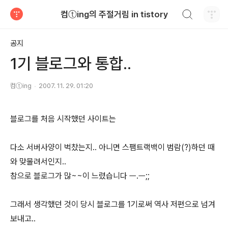
검색하기
컴ⓣing의 주절거림 in tistory
티스토리
공지
1기 블로그와 통합..
컴ⓣing
2007. 11. 29. 01:20
블로그를 처음 시작했던 사이트는
다소 서버사양이 벅찼는지.. 아니면 스팸트랙백이 범람(?)하던 때
와 맞물려서인지..
참으로 블로그가 많~~이 느렸습니다 ㅡ.ㅡ;;
그래서 생각했던 것이 당시 블로그를 1기로써 역사 저편으로 넘겨
보내고..