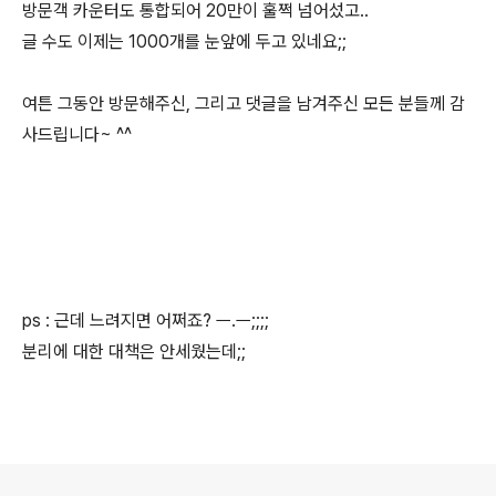
방문객 카운터도 통합되어 20만이 훌쩍 넘어섰고..
글 수도 이제는 1000개를 눈앞에 두고 있네요;;
여튼 그동안 방문해주신, 그리고 댓글을 남겨주신 모든 분들께 감
사드립니다~ ^^
ps : 근데 느려지면 어쩌죠? ㅡ.ㅡ;;;;
분리에 대한 대책은 안세웠는데;;