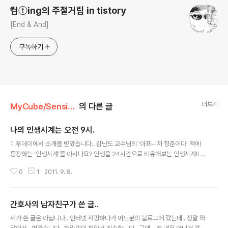
컴ⓣing의 주절거림 in tistory
[End & And]
구독하기
더보기
MyCube/SensibilityStory
의 다른 글
나의 인생시계는 오전 9시.
글 내용
미투데이에서 소개를 받았습니다.. 김난도 교수님의 '아프니까 청춘이다' 책에
등장하는 '인생시계'를 아시나요? 인생을 24시간으로 비유해보는 인생시계!! (
T 스토어에 APP가 무료로 등록되어있더군요.. 필요하신 분은 받으시길;;;) 저
0
1
2011. 9. 8.
의 인생시계는 이제 아침 9시이네요 출근해서 일하려고 시작하는 시간이군요..
그 문구열은 이렇게 이야기 하고 있습니다. "당신의 인생은 아직, 오전 9시 00
분 입니다. 정오가 다가오고 있습니다. 당신은 오전에 무엇을 남겼습니까? 그리
간호사의 남자친구가 쓴 글..
고, 무엇을 남기고 싶습니까? 스스로의 질문에 당당해질 수 있도록, 정오가 되기
글 내용
전에 실행하세요. 당신의 꿈을.." 사실 글을 쓰는 이시간으로부터 약 4시간 쯤..
제가 쓴 글은 아닙니다.. 인터넷 서핑하다가 어느분의 블로그에 갔는데.. 정말 와
저는 무척이나 힘든 일을 겪었습니다. 하필이면 야근을 해야되는 이 시점에.. ..