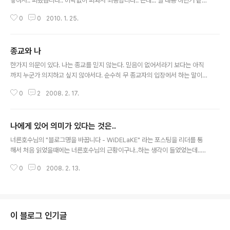
닿아서.. 퍼왔습니다.. 허락없이 퍼와서 죄송합니다.. 근데... 별 내용 아닌거 같은
데.. 읽고 또 읽게 되네요. 전 만약에.. 저 상황이라면 저렇게 할 수 있을까요? 그
0
0
2010. 1. 25.
리고 누군가 절 사랑해준다면 저렇게 받을 수도 있을까요? 내가 사랑하는 사람
은 간호사다. 대학에서 간호학을 배웠고 보건복지부 장관에게 자격증을 받았으
며 병원에서 간호사로 일하고 있으니 간호사다. 나는 간호사를 사랑하는 간호사
종교와 나
의 애인이다. 나이트, 이브, 데이, 오프라는 단어에 익숙하고 수시로 바뀌는 근무
글 내용
일정을 외우는 간호사의 애인 맞다. 간호사를 사랑한다는 것은 나도 간호사가
한가지 의문이 있다. 나는 종교를 믿지 않는다. 믿음이 없어서라기 보다는 아직
되어야 한다는 자세가 필요하다. 그래서 간혹 간호사의 애인들은 자신의 애인이
까지 누군가 의지하고 싶지 않아서다. 순수히 무 종교자의 입장에서 하는 말이
불..
다. 어떻게 보면 눈에 보이는 것만을 믿는 그런 사람이라서 일지도 모른다. 종교
0
2
2008. 2. 17.
를 갖고 있는 사람들과 없는 사람들에게 종교에 대해서 물어보면.. 대답은 전혀
다르다. 한때 난 객관적으로 그러한 이야기에 대해서 서로의 입장을 들어보며
나의 입장을 정해보고자 했었다. 하지만 그 차이는 내가 전혀 이해하기 힘들정
나에게 있어 의미가 있다는 것은..
도로 어려웠다. 종종 주변에 계신 분들께 여쭤보면.. 종교의 차이가 일생의 반려
글 내용
자를 찾는 것에도 엄청난 비중을 갖고 있을 정도였다. 도대체 왜? 뉴스를 보면..
너른호수님의 "블로그명을 바꿉니다 - WiDELaKE" 라는 포스팅을 리더를 통
반려자를 찾는데 조건에는 돈, 명예, 학벌, 직장등의 조건은 수두룩하게 보이는
해서 처음 읽었을때에는 너른호수님의 근황이구나..하는 생각이 들었었는데..
데.. 종교적인..
오늘 두번째 보게 되니까.. 문득 그런 생각이 들었습니다. 온라인 상에서 사용하
0
0
2008. 2. 13.
는 내가 지은 내 이름.. 하나의 이름을 가지고 오랫동안 사용해서.. 이제는 익숙
한.. 온라인에서만큼은 본명보다도 더 편하고 익숙한.. 저도 컴ⓣing 이라는 닉
넴을 사용하고 있기는 하지만.. 실제로 사용한 년수는.. 정확하게 언제부터 썼는
지 기억은 나지 않지만.. 아마도 mIRC라는 프로그램을 사용하게 되면서 였던거
같군요.. 그럼 대충.. 2000년 내지 2002년 그 사이가 되겠단 추측아닌 추측을
이 블로그 인기글
해봅니다. 몇일 전 올린 포스팅에서와 같이.. 전 요즘 아주 행복한 핑크빛..