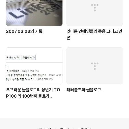
2007.03.03의 기록.
잇다른 연예인들의 죽음 그리고 언
론
부끄러운 올블로그의 상반기 TO
태터툴즈와 올블로그..
P100 의 100번째 블로거..
의안내