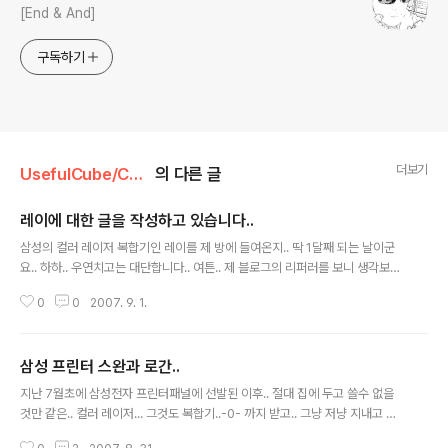
[End & And]
구독하기
더보기
UsefulCube/CompuStory
의 다른 글
레이에 대한 글을 작성하고 있습니다..
글 내용
삼성의 컬러 레이저 복합기인 레이를 제 방에 들여온지.. 딱 1달째 되는 날이군
요.. 하하.. 우연치고는 대단합니다.. 여튼.. 제 블로그의 리퍼러를 보니 생각보다
"삼성 레이" 혹은 CLX-2161K로 검색해서 들어오시는 분들이 꽤 많으시더군
0
0
2007. 9. 1.
요.. 가격대비 괜찮은 그것도 "컬러" 레이저 프린터라서 그런 것이려니 하고 있
습니다. 여튼.. 지금까지 2개 정도를 작성해봤는데.. 이 블로그에 올릴까 말까..
고민중입니다 -_- 지난달 enfun의 N7tu 체험단이 되면서 제 블로그에 제 신변
삼성 프린터 스완과 로간..
잡기나 기타 유용한 글은 안쓰면서 -_- 주구장창 리뷰만 올린거 같아 스스로도
글 내용
블로그가 "삭막"해졌다는 느낌을 지울 수 없었기 때문이라면.. 그 이유일까요?
지난 7월초에 삼성전자 프린터패널에 선발된 이후.. 절대 집에 두고 쓸수 없을
여튼.. 일단 티스토리에 있는 저만의 리뷰 사이트에는 올릴 계획입..
것만 같은.. 컬러 레이저... 그것도 복합기..-0- 까지 받고.. 그냥 저냥 지내고 있
었습니다. 지난주말이였던 25일.. 8월 정기 워크샵이라는 이름으로 논현동에