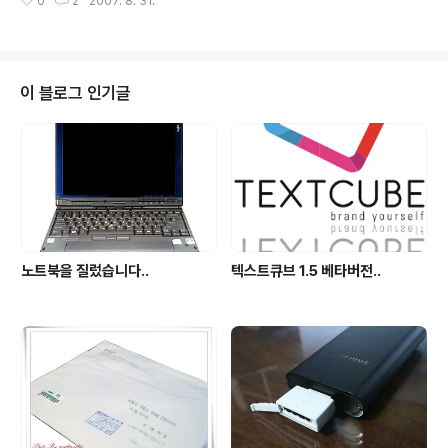
0
2
2007. 8. 31.
모였었지만.. 저는 일때문에 참석을 못했고.. 이날 미공개 제품인 스완과 로간이
라는 프린터가 선을 보였다고 하더군요.. 외부 비공개인 패널사이트에서조차 모
자이크 처리되어 -.-;; 답답하게 만들었던 이 녀석들을.. 드뎌... 삼성전자 수원
사업장에 쳐들어가서 봤습니다;; 프린터 패널이라는 이름이 아니였다면.. 그 보
안 삼엄한 곳에 들어갈 수 있었겠습니까만..;;; 스완과 로간은 삼성내에서도 워낙
이 블로그 인기글
바쁘신 몸들이라 보기 힘들었습니다;; 특별한 목적으로 사용되고 있는 ..
노트북을 질렀습니다..
텍스트큐브 1.5 베타버전..