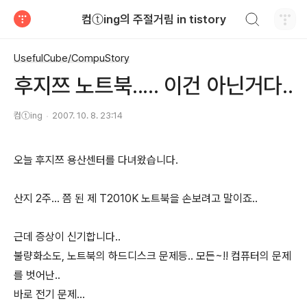
검색하기
컴ⓣing의 주절거림 in tistory
티스토리
UsefulCube/CompuStory
후지쯔 노트북..... 이건 아닌거다..
컴ⓣing
2007. 10. 8. 23:14
오늘 후지쯔 용산센터를 다녀왔습니다.
산지 2주... 쯤 된 제 T2010K 노트북을 손보려고 말이죠..
근데 증상이 신기합니다..
불량화소도, 노트북의 하드디스크 문제등.. 모든~!! 컴퓨터의 문제
를 벗어난..
바로 전기 문제...