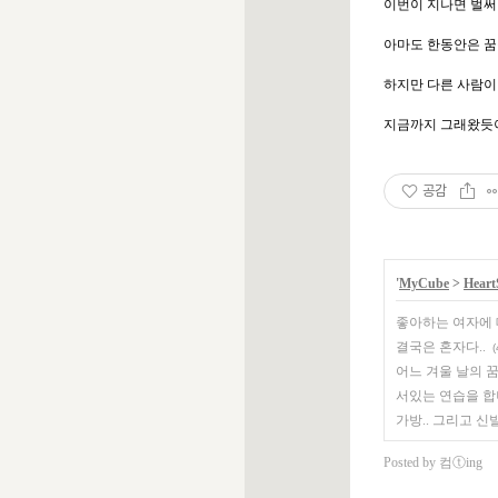
이번이 지나면 벌써 
아마도 한동안은 꿈
하지만 다른 사람이 
지금까지 그래왔듯이
공감
'
MyCube
>
Heart
좋아하는 여자에 
결국은 혼자다..
(
어느 겨울 날의 꿈.
서있는 연습을 합
가방.. 그리고 신
Posted by
컴ⓣing