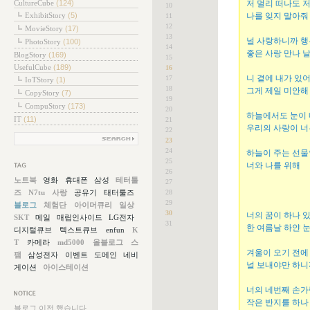
CultureCube
(124)
저 멀리 떠나도 
10
ExhibitStory
(5)
나를 잊지 말아줘
11
12
MovieStory
(17)
13
널 사랑하니까 
PhotoStory
(100)
14
좋은 사랑 만나 
BlogStory
(169)
15
UsefulCube
(189)
16
니 곁에 내가 있
17
IoTStory
(1)
18
그게 제일 미안해
CopyStory
(7)
19
CompuStory
(173)
20
하늘에서도 눈이
IT
(11)
21
우리의 사랑이 너
22
23
24
하늘이 주는 선
25
너와 나를 위해
26
그목록
노트북
영화
휴대폰
삼성
테터툴
27
즈
N7tu
사랑
공유기
태터툴즈
28
29
블로그
체험단
아이머큐리
일상
30
너의 꿈이 하나 
SKT
메일
매립인사이드
LG전자
31
한 여름날 하얀 눈
디지털큐브
텍스트큐브
enfun
K
T
카메라
md5000
올블로그
스
겨울이 오기 전에
팸
삼성전자
이벤트
도메인
네비
널 보내야만 하니
게이션
아이스테이션
너의 네번째 손
작은 반지를 하나
지사항
블로그 이전 했습니다.