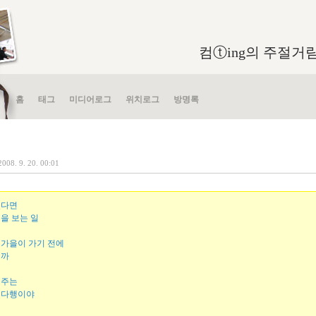
컴ⓣing의 주절거림 in
홈
태그
미디어로그
위치로그
방명록
2008. 9. 20. 00:01
있다면
을 보는 일
 가을이 가기 전에
니까
켜주는
 다행이야