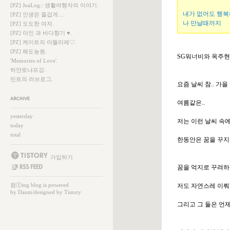
[PZ] JoaLog:: 생활여행자의 이야기.
내가 없어도 행복
[PZ] 인생은 즐겁게....
나 만날때까지
[PZ] 도도한 여자.
[PZ] 아인 과 바다향기 ♥.
[PZ] 케이트의 아뜰리에♡.
[PZ] 해도농원.
SG워너비와 옥주현
'Memories of Love'.
하얀로냐프강.
민트의 러브로그.
요즘 날씨 참.. 가을
여름같은..
보관함
yesterday
저는 이런 날씨 속
today
total
한동안은 꿈을 꾸지
가입하기
꿈을 억지로 꾸려하면
SS FEED
컴ⓣing
blog is powered
저도 자연스레 이뤄
by
Daum
/designed by
Tistory
그리고 그 둘은 언