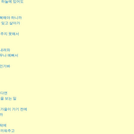
저 하늘에 있어도
행복해야 하니까
날 잊고 살아가
어주지 못해서
 내려와
무나 예뻐서
물인가봐
있다면
을 보는 일
 가을이 가기 전에
까
가락에
 끼워주고