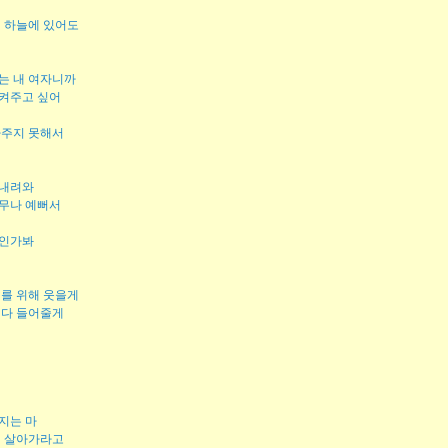
저 하늘에 있어도
는 내 여자니까
켜주고 싶어
파주지 못해서
 내려와
무나 예뻐서
물인가봐
너를 위해 웃을게
 다 들어줄게
지는 마
게 살아가라고