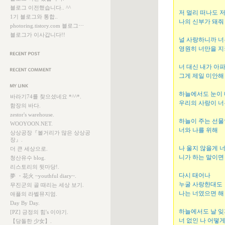
블로그 이전했습니다.. ^^
저 멀리 떠나도 
1기 블로그와 통합..
나의 신부가 돼줘
photoring.tistory.com 블로그⋯
블로그가 이사갑니다!!
널 사랑하니까 너
영원히 너만을 지
근에 올라온 글
너 대신 내가 아
그게 제일 미안해
근에 달린 댓글
크
하늘에서도 눈이
바라기74를 찾으셨네요 *^^*.
우리의 사랑이 너
함장의 바다.
zestor's warehouse.
하늘이 주는 선
WOOYOON.NET.
너와 나를 위해
상상공장『볼거리가 많은 상상공
장』.
나 울지 않을게 
더 큰 세상으로.
니가 하는 말이면
청산유수 blog.
리스토리의 뒷마당!.
다시 태어나
夢 ・花火 ~youthful diary~.
누굴 사랑한대도
무진군의 골 때리는 세상 보기.
나는 너였으면 해
애플의 라벨뮤지엄.
Day By Day.
하늘에서도 날 잊
[PZ] 긍정의 힘's 이야기.
너 없인 나 어떻
【당돌한 少女】.