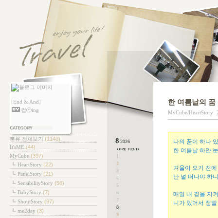
한 여름날의 꿈
[End & And]
컴ⓣing
MyCube/HeartStory
테고리
분류 전체보기
(1140)
8
나의 꿈이 하나 
2026
It'sME
(44)
한 여름날 하얀 눈
MyCube
(397)
1
2
HeartStory
(22)
겨울이 오기 전에
3
PanelStory
(21)
난 널 떠나야 하
4
SensibilityStory
(56)
5
BabyStory
(7)
6
매일 내 곁을 지
7
ShoutStory
(97)
니가 있어서 정말
8
me2day
(3)
9