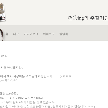
컴ⓣing의 주절거림 in
홈
태그
미디어로그
위치로그
방명록
. 19:47
보시면 아시겠지만..
 방에서 제가 사용하는 녀석들의 자랑입니다 ㅡ.,ㅡ)/ 쿄쿄쿄...
~~ 푸다다닥)
 xbox360..
 -_- 비싼 게임가격으로 인해서..
~!! 무려 현재 4개의 게임을 갖고 있습니다..
 스타일이 아니라는... 한번도 안했더라죠.. 팔든지 해야될꺼 같습니다.. ㅋㅋ)