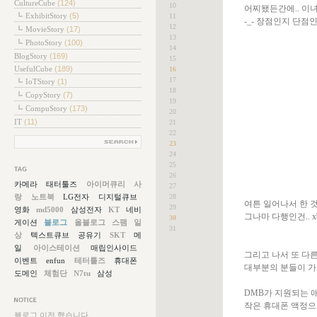
CultureCube
(124)
10
어찌됐든간에.. 이녀
ExhibitStory
(5)
11
-_- 장점인지 단점인지
12
MovieStory
(17)
13
PhotoStory
(100)
14
BlogStory
(169)
15
UsefulCube
(189)
16
17
IoTStory
(1)
18
CopyStory
(7)
19
CompuStory
(173)
20
IT
(11)
21
22
23
24
25
26
그목록
카메라
태터툴즈
아이머큐리
사
27
랑
노트북
LG전자
디지털큐브
28
여튼 일어나서 한 것이
29
영화
md5000
삼성전자
KT
네비
그나마 다행인건.. 
30
게이션
블로그
올블로그
스팸
일
31
상
텍스트큐브
공유기
SKT
메
일
아이스테이션
매립인사이드
그리고 나서 또 다
이벤트
enfun
테터툴즈
휴대폰
대부분의 분들이 가
도메인
체험단
N7tu
삼성
DMB가 지원되는 
작은 휴대폰 액정으
지사항
블로그 이전 했습니다.