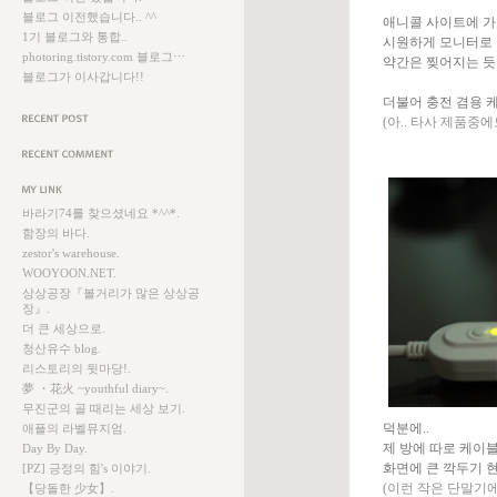
블로그 이전했습니다.. ^^
애니콜 사이트에 가면
1기 블로그와 통합..
시원하게 모니터로 
photoring.tistory.com 블로그⋯
약간은 찢어지는 듯한
블로그가 이사갑니다!!
더불어 충전 겸용 케
(아.. 타사 제품중
근에 올라온 글
근에 달린 댓글
크
바라기74를 찾으셨네요 *^^*.
함장의 바다.
zestor's warehouse.
WOOYOON.NET.
상상공장『볼거리가 많은 상상공
장』.
더 큰 세상으로.
청산유수 blog.
리스토리의 뒷마당!.
夢 ・花火 ~youthful diary~.
무진군의 골 때리는 세상 보기.
덕분에..
애플의 라벨뮤지엄.
제 방에 따로 케이블
Day By Day.
화면에 큰 깍두기 
[PZ] 긍정의 힘's 이야기.
(이런 작은 단말기에
【당돌한 少女】.