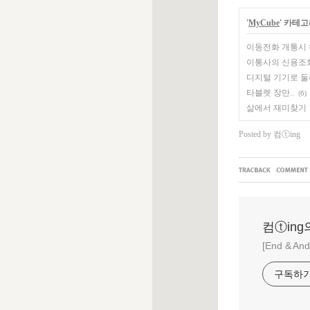
'
MyCube
' 카테
이동전화 개통시 
이통사의 신용조회!
디지털 기기로 둘
타블렛 장만..
(6)
삶에서 재미찾기
Posted by
컴ⓣing
|
컴ⓣing의
[End & And
구독하