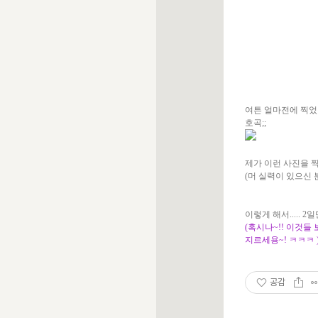
여튼 얼마전에 찍었
호곡;;
제가 이런 사진을 찍
(머 실력이 있으신 분
이렇게 해서..... 
(혹시나~!! 이것들
지르세용~! ㅋㅋㅋ 
공감