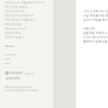
[PZ] JoaLog:: 생활여행자의 이야기.
[PZ] 인생은 즐겁게....
그리고 또하나는 바로
[PZ] 도도한 여자.
사실 게임을 하든 영
[PZ] 아인 과 바다향기 ♥.
심지어 게임을 몇시
[PZ] 케이트의 아뜰리에♡.
[PZ] 해도농원.
여튼간에..
'Memories of Love'.
남들처럼 유명하고 
하얀로냐프강.
(선정리를 유용하게.
민트의 러브로그.
할때마다 입력선을 
보관함
yesterday
today
total
가입하기
SS FEED
컴ⓣing
blog is powered
by
Daum
/designed by
Tistory