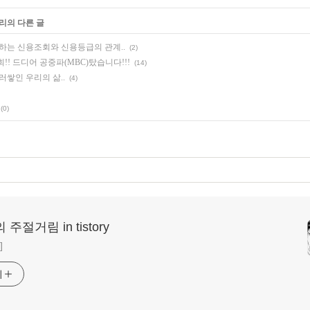
고리의 다른 글
하는 신용조회와 신용등급의 관계..
(2)
! 드디어 공중파(MBC)탔습니다!!!
(14)
러쌓인 우리의 삶..
(4)
(0)
 주절거림 in tistory
]
기