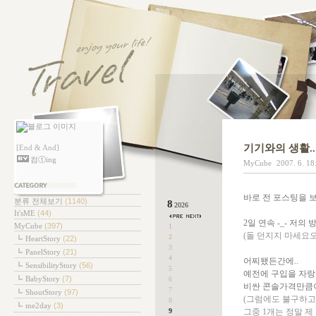
기기와의 생활..
[End & And]
컴ⓣing
MyCube
2007. 6. 18
테고리
바로 전 포스팅을 
분류 전체보기
(1140)
8
2026
It'sME
(44)
2일 연속 -_- 저의
MyCube
(397)
1
(돌 던지지 마세요오
2
HeartStory
(22)
3
PanelStory
(21)
4
어찌됐든간에..
SensibilityStory
(56)
5
예전에 구입을 자랑했던
BabyStory
(7)
6
비싼 콘솔가격만큼이나
7
ShoutStory
(97)
(그럼에도 불구하고~
8
me2day
(3)
9
그중 1개는 정말 제