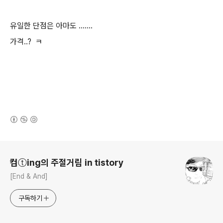
유일한 단점은 아마도 .......
가격..? ㅋ
(새창열림)
로그 정보
컴ⓣing의 주절거림 in tistory
[End & And]
구독하기