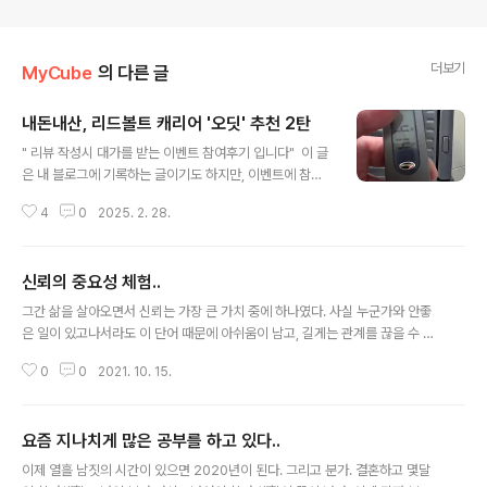
더보기
MyCube
의 다른 글
내돈내산, 리드볼트 캐리어 '오딧' 추천 2탄
글 내용
" 리뷰 작성시 대가를 받는 이벤트 참여후기 입니다" 이 글
은 내 블로그에 기록하는 글이기도 하지만, 이벤트에 참여
하는 글이기도 하다. ------------------------------
4
0
2025. 2. 28.
-----------------------------------------------
------ 어제 1탄은 캐리어의 기본에 대해서 기록을 남겼다
면... 오늘은 남아있는 다른 궁금증에 대한 것이다. 나는 이
신뢰의 중요성 체험..
번에 2개의 캐리어를 입양했는데... 하나는 29인치이고,
글 내용
하나는 20인치이다. 집에 S사의 브랜드 캐리어가 없었다
그간 삶을 살아오면서 신뢰는 가장 큰 가치 중에 하나였다. 사실 누군가와 안좋
면... 29인치와 24인치를 사지 않았을까... 여튼 오늘은 퇴
은 일이 있고나서라도 이 단어 때문에 아쉬움이 남고, 길게는 관계를 끊을 수 없
근길에 우연히 든 생각...비행기 수화물하면 무게부터 측정
는 그리고 한편으로는 나를 유유자적한 사람으로 만들기도 한 것 같다. 그 중요
하는데... 이게 항공사마다 달랐던 것 같다. 최근 다녀온 홍
0
0
2021. 10. 15.
성의 극단적인 사례를 오늘 경험했다. 작년, 새로운 보금자리에 둥지를 틀면서
콩 여행만 해..
누구나 그렇든 설레임에 빠졌다. 인테리어도 하고, 가전도 새로 들이고.. 그러면
서 인테리어 업체에서 서비스로 공용 욕실에 유리파티션을 설치를 해줬었다. 몇
요즘 지나치게 많은 공부를 하고 있다..
달은 정말 애지중지하면서 썼었다. 원래 생각했던 파티션은 욕조와 나머지 공간
글 내용
을 분리할 수 있는 전체적인 파티션이였는데 서비스로 사이즈가 1/3만한 유리
이제 열흘 남짓의 시간이 있으면 2020년이 된다. 그리고 분가. 결혼하고 몇달
파티션을 해준다그래서 그냥 하려던 것을 포기하고 서비스를 받았다. 그런데 그