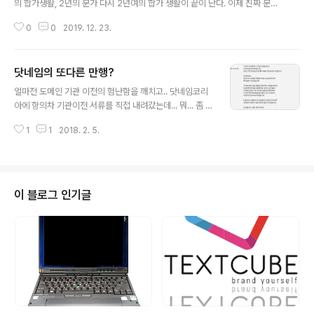
의 합가생활, 2년의 분가 다시 2년여의 합가 생활이 끝이 난다. 이제 진짜 분가
몇달의 마무리를 찍은..
다. 내 명의로 된 집... (그러나 집은 은행이 사주는 거라는...;;;;) 오롯이 내가 가
0
0
2019. 12. 23.
장이 되어 와이프와 아이와 생활을 해야한다. 그동안은 부모님의 도움으로 아이
의 등/하원의도움을 받았는데 이게 참 큰 도움이였던 것 같다... 오롯이 우리 부
부가 고민해야되는 아이의 어린이집 등/하원 고민 어린이집에서 유치원으로 바
닷네임의 또다른 만행?
꾸는 시기도 고민 아이가 커가면서 어떤 습관을 갖게 할지도 고민 (사실 이건 내
글 내용
생활을 바꿔야 되니까;;;) 대외적으론 뭐... 집 사준 은행에 집 값도 갚아야 한다.
얼마전 도메인 기관 이전의 험난함을 깨치고.. 닷네임코리
명절이 되면 멀지만 고향집에 오롯이 내 힘으로 운전해서 내려가야..
아에 항의차 기관이전 서류를 직접 내려갔는데... 뭐... 좀 그
랬다... 사무실도 그닥 깨끗하지 않은 편이고... 괜히 싸우기
1
1
2018. 2. 5.
싫어지는 그런 곳?? 여튼 서론은 이만하고.. 하도 기관 이전
auth-code 달라고 1:1 문의, 1:1 챗, 도메인사업부 메일등
달달 볶았는데 그나마 답변 온 곳.... Yeah~!! _-_ 이젠 돌
아버리겠다... 그 와중에 연장 비용 할인 해줄테니 여기 있
으라고...;;; 깔끔하게 난 너네 회사 직원줬으니 알아서 찾으
이 블로그 인기글
라 했다... 뭐 직원 이름 내가 어찌아냐... 그렇게 직원 교육
도 안시켰더만!!!! 여담이지만... 지난번에 쓴 글을 보면 가격
이 비싸면 1:1 문의를 해보라고 해서 문의했더니. 22000
원 (VAT ..